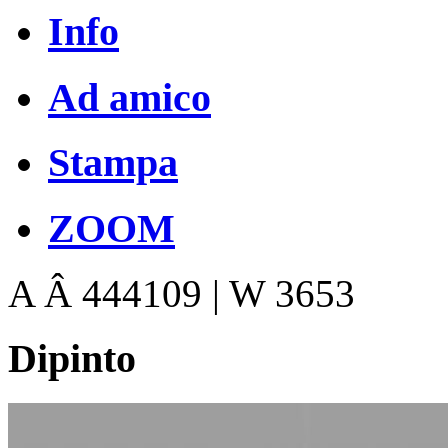
Info
Ad amico
Stampa
ZOOM
A Â 444109 | W 3653
Dipinto